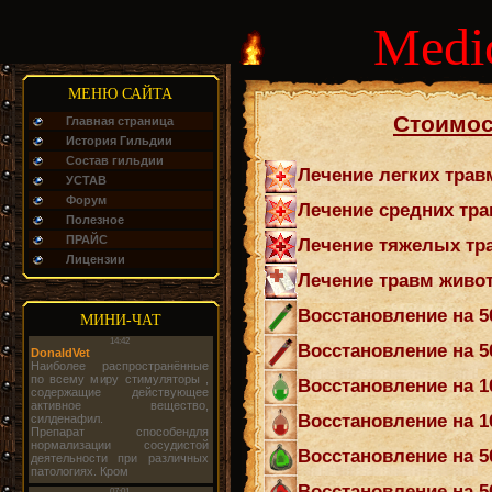
Medi
МЕНЮ САЙТА
Стоимос
Главная страница
История Гильдии
Состав гильдии
Лечение легких травм =
УСТАВ
Форум
Лечение средних травм 
Полезное
ПРАЙС
Лечение тяжелых травм
Лицензии
Лечение травм животны
Восстановление на 50
МИНИ-ЧАТ
Восстановление на 50 
Восстановление на 10
Восстановление на 100
Восстановление на 50
Восстановление на 500