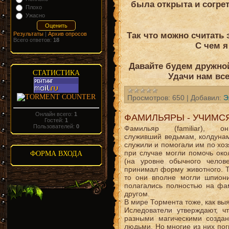
была открыта и согре
Плохо
Ужасно
Результаты
|
Архив опросов
Так что можно считать
Всего ответов:
18
С чем я
Давайте будем дружно
СТАТИСТИКА
Удачи нам вс
Просмотров:
650
|
Добавил:
Э
Онлайн всего:
1
ФАМИЛЬЯРЫ - УЧИМС
Гостей:
1
Пользователей:
0
Фамильяр (familiar
служивший ведьмам, колдуна
служили и помогали им по хоз
при случае могли помочь око
ФОРМА ВХОДА
(на уровне обычного челов
принимал форму животного. Т
то они вполне могли шпиони
полагались полностью на фа
другом.
В мире Тормента тоже, как вы
Иследователи утверждают, 
разными магическими созда
людьми. Но многие из них пог