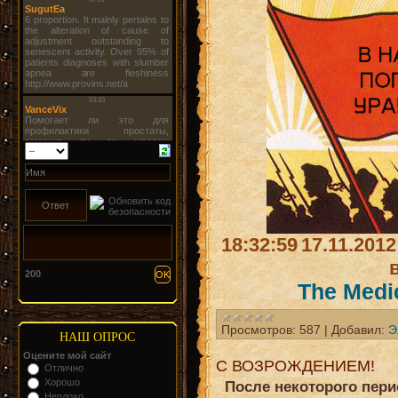
18:32:59
17.11.2012
200
The Medi
Просмотров:
587
|
Добавил:
Э
НАШ ОПРОС
Оцените мой сайт
С ВОЗРОЖДЕНИЕМ!
Отлично
Хорошо
После некоторого пери
Неплохо