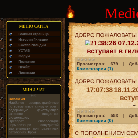
Medi
МЕНЮ САЙТА
Главная страница
ДОБРО ПОЖАЛОВАТЬ!
История Гильдии
21
:38:26
07.12.
Состав гильдии
вступает в ги
УСТАВ
Форум
Полезное
Просмотров:
679
|
Доб
ПРАЙС
Комментарии (1)
Лицензии
ДОБРО ПОЖАЛОВАТЬ!
17:07:38
18.11.2
МИНИ-ЧАТ
всту
...
Просмотров:
553
|
Доб
Комментарии (0)
С ПОПОЛНЕНИЕМ СЕМ