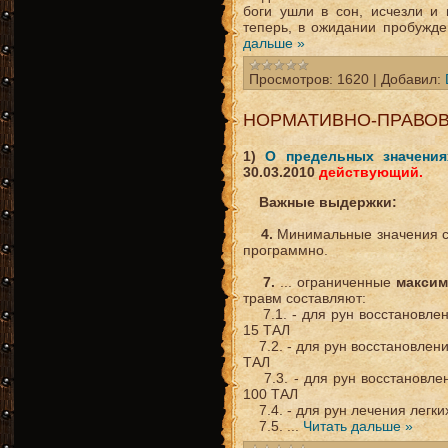
боги ушли в сон, исчезли и
теперь, в ожидании пробужде
дальше »
Просмотров:
1620
|
Добавил:
НОРМАТИВНО-ПРАВОВ
1)
О предельных значения
30.03.2010
действующий.
Важные выдержки:
4.
Минимальные значения ст
программно.
7.
... ограниченные
макси
травм составляют:
7.1. - для рун восстановлен
15 ТАЛ
7.2. - для рун восстановлени
ТАЛ
7.3. - для рун восстановлен
100 ТАЛ
7.4. - для рун лечения легки
7.5.
...
Читать дальше »