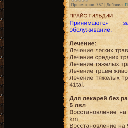
Просмотров:
757
|
Добавил:
П
ПРАЙС ГИЛЬДИИ
Принимаются з
обслуживание.
Лечение:
Лечение легких травм 
Лечение средних травм
Лечение тяжелых травм
Лечение травм животны
Лечение тяжелых тр
41tal.
Для лекарей без ра
5 лвл
Восстановление на 
krn
Восстановление на 50